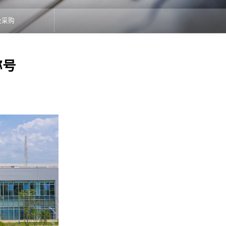
及采购
称号