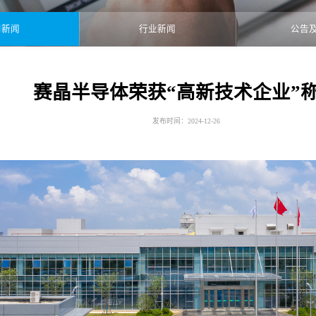
司新闻
行业新闻
公告
赛晶半导体荣获“高新技术企业”
发布时间：2024-12-26