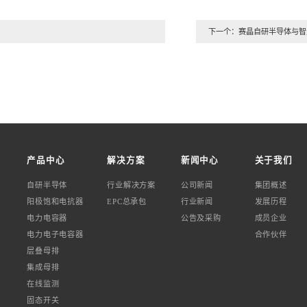
下一个：赛晶自研半导体与智
产品中心
解决方案
新闻中心
关于我们
自研半导体
行业解决方案
公司新闻
集团概述
阳极饱和电抗器
EPC总承包
行业新闻
发展历程
电力电容器
公告及采购
成员企业
电力电子电容器
合作伙伴
层叠母排
集成母排
在线监测
固态开关