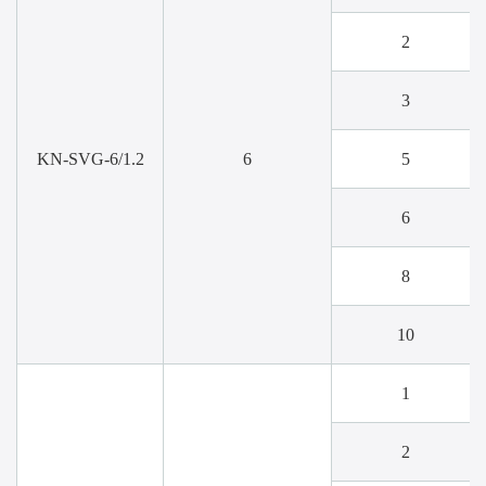
2
3
KN-SVG-6/1.2
6
5
6
8
10
1
2