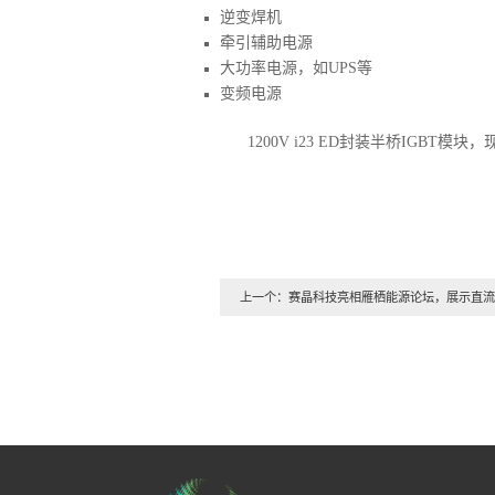
逆变焊机
牵引辅助电源
大功率电源，如UPS等
变频电源
1200V i23 ED封装半桥IGBT模
上一个：赛晶科技亮相雁栖能源论坛，展示直流