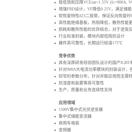
极低饱和压降VCEsat=1.55V (Ic=900A, VGE
增强FRD设计，VF降低0.25V，满足储
软恢复特性d23二极管，保证反向恢复
高性能绝缘基板，热阻降低，散热性能
损耗和散热性能的优异结合，对于逆变
行业标准封装，模块内部低阻抗设计
器件高可靠性，长期运行结温175℃
竞争优势
具有深厚研发经验团队设计的国产IGB
针对900A大电流功率模块的封装设计
较窄的参数分布，针对并联应用而无需
抗湿度和盐雾等高可靠性
生产、质量和业务连续性支持
应用领域
1500V集中式光伏逆变器
集中式储能变流器
商用车电驱
变频器