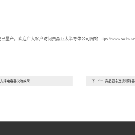
块，现已量产。欢迎广大客户访问赛晶亚太半导体公司网站 https://www.swiss
支撑电容器尖端成果
下一个：赛晶固态直流断路器