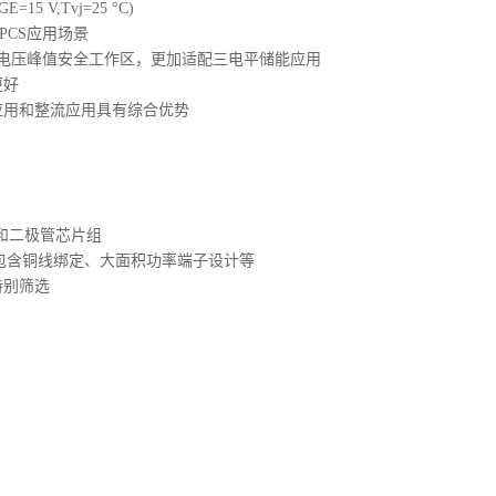
=15 V,Tvj=25 °C)
能PCS应用场景
时电压峰值安全工作区，更加适配三电平储能应用
更好
应用和整流应用具有综合优势
T和二极管芯片组
，包含铜线绑定、大面积功率端子设计等
特别筛选