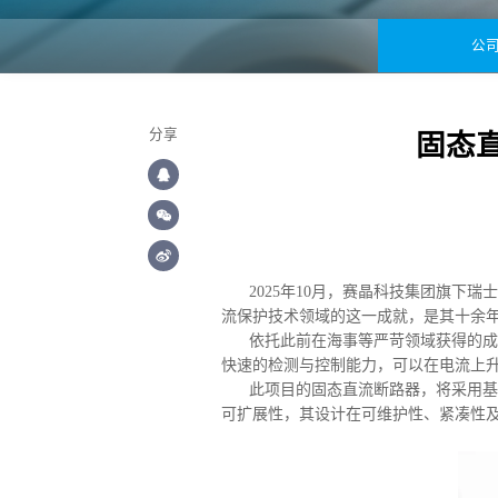
公
分享
固态
2025年10月，赛晶科技集团旗下瑞士子
流保护技术领域的这一成就，是其十余
依托此前在海事等严苛领域获得的成功
快速的检测与控制能力，可以在电流上
此项目的固态直流断路器，将采用基于A
可扩展性，其设计在可维护性、紧凑性